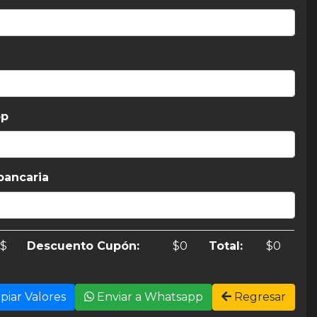
pp
 bancaria
$
Descuento Cupón:
$
0
Total:
$
0
piar Valores
Enviar a Whatsapp
Regresar